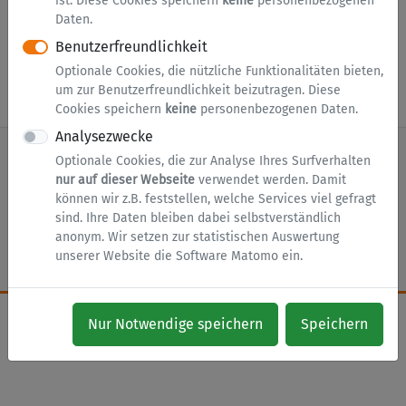
ist. Diese Cookies speichern
keine
personenbezogenen
Daten.
Zur Anmeldung
Benutzerfreundlichkeit
Optionale Cookies, die nützliche Funktionalitäten bieten,
um zur Benutzerfreundlichkeit beizutragen. Diese
Cookies speichern
keine
personenbezogenen Daten.
Analysezwecke
Optionale Cookies, die zur Analyse Ihres Surfverhalten
nur auf dieser Webseite
verwendet werden. Damit
nach oben
Zur Startseite
Impressum
können wir z.B. feststellen, welche Services viel gefragt
sind. Ihre Daten bleiben dabei selbstverständlich
Datenschutz
Barrierefreiheit
Cookies
anonym. Wir setzen zur statistischen Auswertung
unserer Website die Software Matomo ein.
Nur Notwendige speichern
Speichern