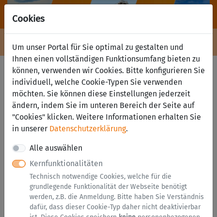
Cookies
Navigation ein-/ausblenden
Anm
Menü
Um unser Portal für Sie optimal zu gestalten und
Ihnen einen vollständigen Funktionsumfang bieten zu
Anmeldung
können, verwenden wir Cookies. Bitte konfigurieren Sie
individuell, welche Cookie-Typen Sie verwenden
möchten. Sie können diese Einstellungen jederzeit
Anmelden mit BundID
ändern, indem Sie im unteren Bereich der Seite auf
"Cookies" klicken. Weitere Informationen erhalten Sie
in unserer
Datenschutzerklärung
.
Alle auswählen
Kernfunktionalitäten
Technisch notwendige Cookies, welche für die
grundlegende Funktionalität der Webseite benötigt
Haben Sie bereits einen Portalzugang, nutzen Sie
werden, z.B. die Anmeldung. Bitte haben Sie Verständnis
bitte nun ein BundID-Konto mit derselben E-Mail-
dafür, dass dieser Cookie-Typ daher nicht deaktivierbar
Adresse.