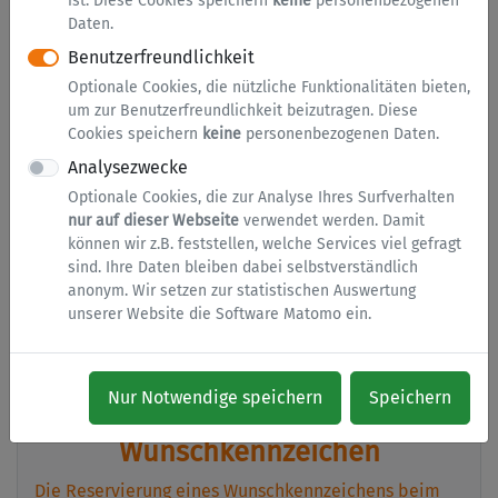
ist. Diese Cookies speichern
keine
personenbezogenen
Daten.
Benutzerfreundlichkeit
Radverkehrsnetz NRW
Optionale Cookies, die nützliche Funktionalitäten bieten,
Wunschkennzeichen
um zur Benutzerfreundlichkeit beizutragen. Diese
MobiTicket online beantragen
Cookies speichern
keine
personenbezogenen Daten.
Parkausweis für Schwerbehinderte
Analysezwecke
Abstellerlaubnis Container
NEU
Optionale Cookies, die zur Analyse Ihres Surfverhalten
nur auf dieser Webseite
verwendet werden. Damit
können wir z.B. feststellen, welche Services viel gefragt
MobiTicket online beantragen
sind. Ihre Daten bleiben dabei selbstverständlich
anonym. Wir setzen zur statistischen Auswertung
MobiTicket - das Sozialticket für den Kreis Soest. Auf
unserer Website die Software Matomo ein.
der Seite der RLG kann dieses online beantragt
werden.
Nur Notwendige speichern
Speichern
Wunschkennzeichen
Die Reservierung eines Wunschkennzeichens beim